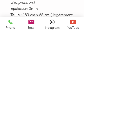
d’impression.​​​​​​)
Epaisseur
: 3mm
Taille
: 183 cm x 68 cm ( légèrement
plus large et long que la moyenne,
pour ne pas se sentir à l’étroit )
Phone
Email
Instagram
YouTube
Matériaux
: Base en caoutchouc
naturel et gomme
écologique. Revêtement
antidérapant en microfibre textile
simili daim
Peut se ranger enroulé, ou se plier
dans votre sac.
Poids:
2,5 kilos
Entretien:
Si vous faites une tâche :
pas de panique ! Le tapis se lave
très bien avec un chiffon mouillé et
du savon, ou bien dans la baignoire
ou en machine pour un lavage