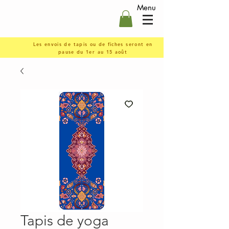
Menu
Les envois de tapis ou de fiches seront en
pause du 1er au 15 août
Tapis de yoga