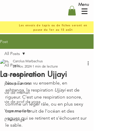
Menu
Les envois de tapis ou de fiches seront en
pause du 1er au 15 août
Post
All Posts
Carolus Marbachus
All Posts
28 nov. 2024
1 min de lecture
La respiration Ujjayi
Journal de pratique
Nous l'avons vu ensemble, en 
juste pour rire
ashtanga, la respiration 
Ujjayi
 est de 
vie de maman
rigueur. C'est
une respiration sonore, 
vie de prof de yoga
comme un léger râle, ou en plus sexy 
Yoga enceinte
comme le bruit de l'océan et des 
vagues qui se retirent et s'échouent sur 
L'Ashtanga
le sable. 